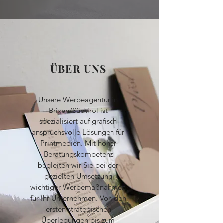
ÜBER UNS
Unsere Werbeagentur in
Brixen/Südtirol ist
spezialisiert auf grafisch
anspruchsvolle Lösungen für
Printmedien. Mit hoher
Beratungskompetenz
begleiten wir Sie bei der
gezielten Umsetzung
wichtiger Werbemaßnahmen
für Ihr Unternehmen. Von den
ersten strategischen
Überlegungen bis zum