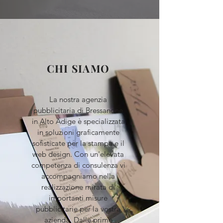
CHI SIAMO
La nostra agenzia
pubblicitaria di Bressanone
in Alto Adige è specializzata
in soluzioni graficamente
sofisticate per la stampa e il
web design. Con un'elevata
competenza di consulenza vi
accompagniamo nella
realizzazione mirata di
importanti misure
pubblicitarie per la vostra
azienda. Dalle prime