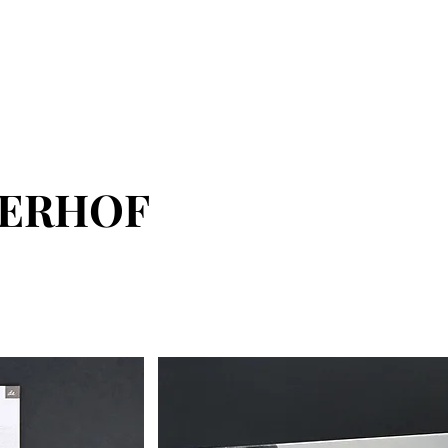
Chi siamo
Service
Lavori
Clienti
Contatto
M
NERHOF