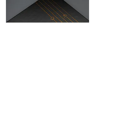
Zurück
d. Christian Prader & Co. OHG
Via Del Paese 12
I-39040 Varna (BZ)
T
+39 0472 970 180
H
+39 335 7023012