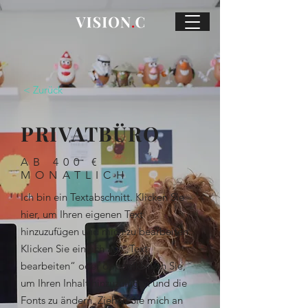
< Zurück
PRIVATBÜRO
AB 400 €
MONATLICH
Ich bin ein Textabschnitt. Klicken Sie
hier, um Ihren eigenen Text
hinzuzufügen und mich zu bearbeiten.
Klicken Sie einfach auf „Text
bearbeiten“ oder doppelklicken Sie,
um Ihren Inhalt hinzuzufügen und die
Fonts zu ändern. Ziehen Sie mich an